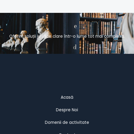
Oferim soluții juridice clare într-o lume tot mai complexă.
Acasă
Despre Noi
Domenii de activitate