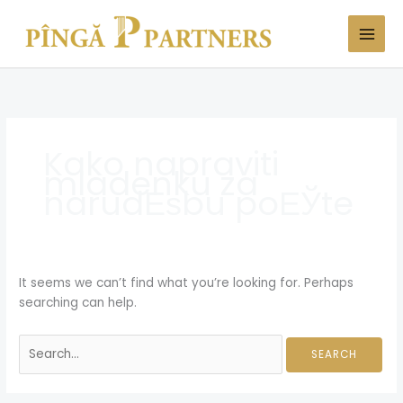
Skip
Search
to
for:
content
Kako napraviti
mladenku za
narudЕѕbu poЕЎte
It seems we can’t find what you’re looking for. Perhaps
searching can help.