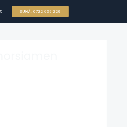
t
SUNĂ: 0722 639 229
 morsiamen