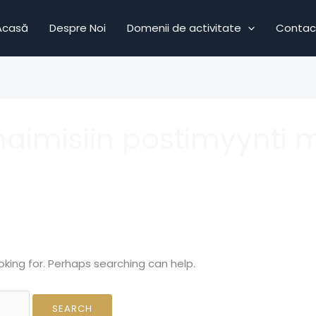
Acasă
Despre Noi
Domenii de activitate
Contac
aimisiin postimyynti
oking for. Perhaps searching can help.