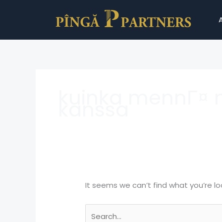
Skip
Search
to
for:
content
kuinka mennГ¤ n
kanssa
It seems we can’t find what you’re lo