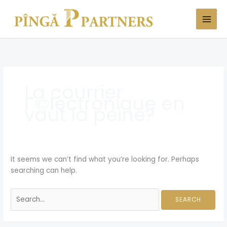
Skip
Search
to
for:
content
La courrier
Г©lectronique en
vaut la peine?
It seems we can’t find what you’re looking for. Perhaps
searching can help.