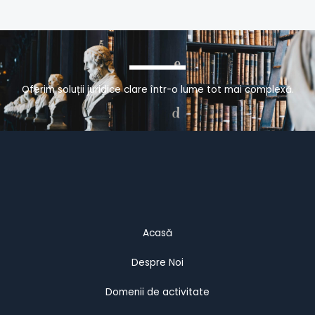
Oferim soluții juridice clare într-o lume tot mai complexă.
Acasă
Despre Noi
Domenii de activitate