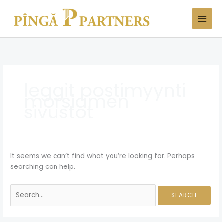
Skip
Search
to
for:
content
leggit postimyynti
morsiamen
sivustot
It seems we can’t find what you’re looking for. Perhaps
searching can help.