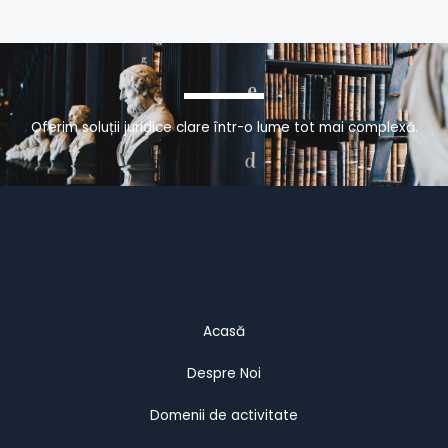
Oferim soluții juridice clare într-o lume tot mai complexă.
Acasă
Despre Noi
Domenii de activitate