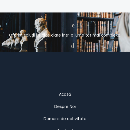
Oferim soluții juridice clare într-o lume tot mai complexă.
Acasă
Despre Noi
Domenii de activitate