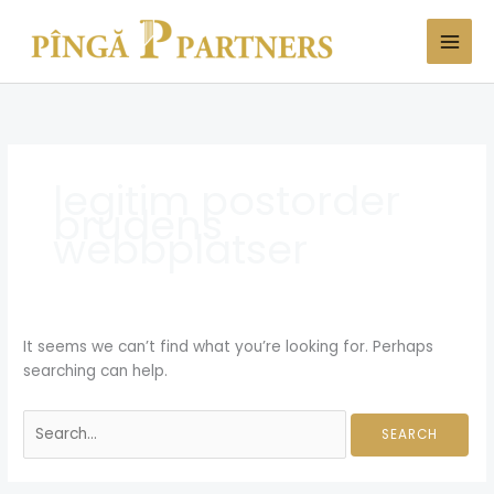
Skip
Search
to
for:
content
legitim postorder
brudens
webbplatser
It seems we can’t find what you’re looking for. Perhaps
searching can help.