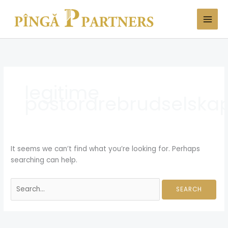
Skip
Search
to
for:
content
legitime
postordrebrudselska
It seems we can’t find what you’re looking for. Perhaps
searching can help.