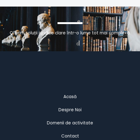
Oferim soluții juridice clare într-o lume tot mai complexă.
Acasă
Despre Noi
Domenii de activitate
Contact