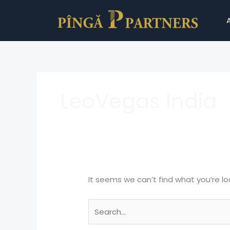
Skip
Search
to
for:
content
LeoVegas India
It seems we can’t find what you’re lo