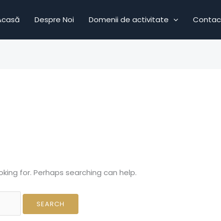
Acasă
Despre Noi
Domenii de activitate
Contac
oking for. Perhaps searching can help.