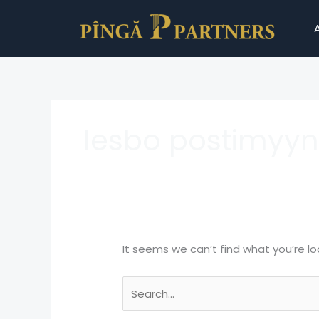
Skip
Search
to
for:
content
lesbo postimyynt
It seems we can’t find what you’re lo