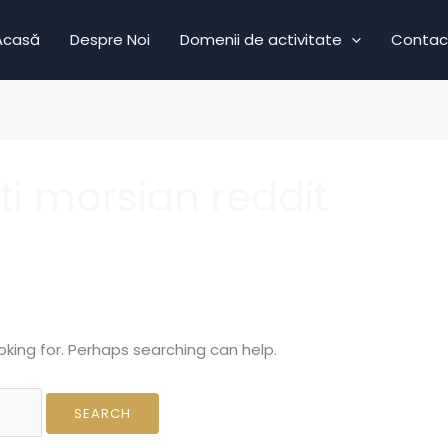
Acasă
Despre Noi
Domenii de activitate
Contac
i morsian reddit
oking for. Perhaps searching can help.