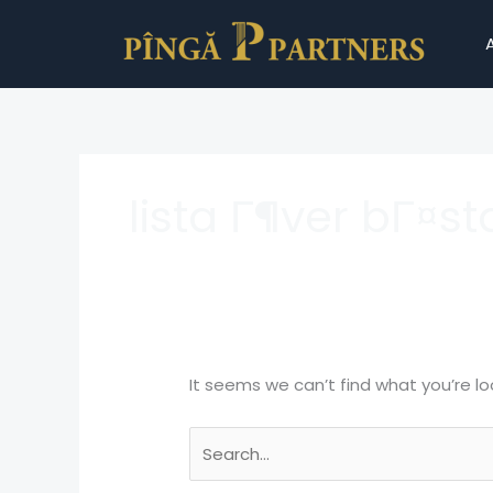
Skip
Search
to
for:
content
lista Г¶ver bГ¤s
It seems we can’t find what you’re lo