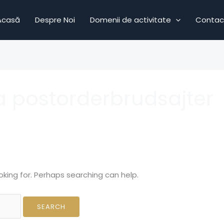
Acasă
Despre Noi
Domenii de activitate
Contac
ta postorderbrudsajter
oking for. Perhaps searching can help.