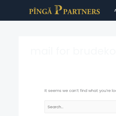
Skip
Search
to
for:
content
mail for brudek
It seems we can’t find what you’re lo