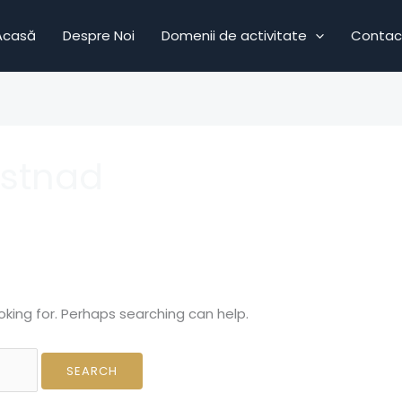
Acasă
Despre Noi
Domenii de activitate
Contac
ostnad
oking for. Perhaps searching can help.