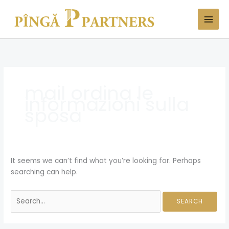
Skip
Search
to
for:
content
mail ordina le
informazioni sulla
sposa
It seems we can’t find what you’re looking for. Perhaps
searching can help.