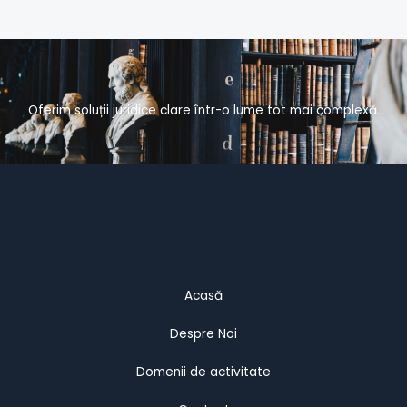
Oferim soluții juridice clare într-o lume tot mai complexă.
Acasă
Despre Noi
Domenii de activitate