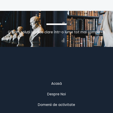
Oferim soluții juridice clare într-o lume tot mai complexă.
Acasă
Despre Noi
Domenii de activitate