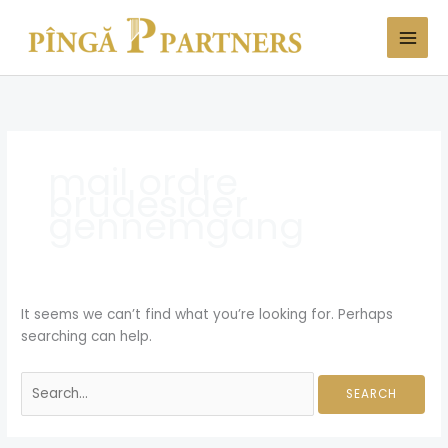
Skip
Search
to
for:
content
mail ordre
brudesider
gennemgang
It seems we can’t find what you’re looking for. Perhaps
searching can help.