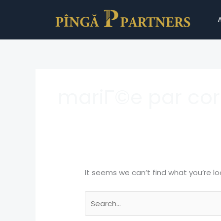
Skip
Search
to
for:
content
mariГ©e par cor
It seems we can’t find what you’re lo