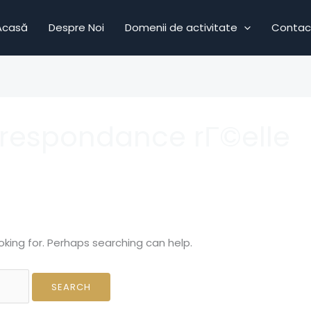
Acasă
Despre Noi
Domenii de activitate
Contac
respondance rГ©elle
oking for. Perhaps searching can help.