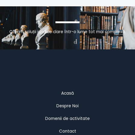
Oferim soluții juridice clare într-o lume tot mai complexă.
Acasă
Despre Noi
Domenii de activitate
Contact