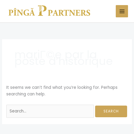
Skip
Search
to
for:
content
mariГ©e par la
poste d’historique
It seems we can’t find what you’re looking for. Perhaps
searching can help.