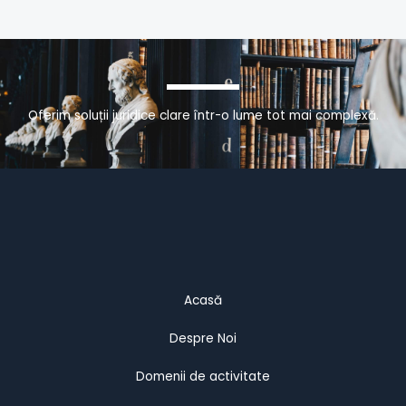
Oferim soluții juridice clare într-o lume tot mai complexă.
Acasă
Despre Noi
Domenii de activitate