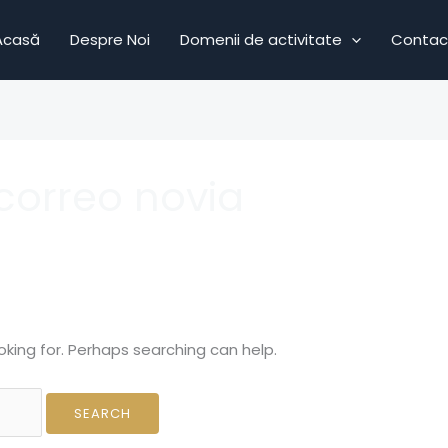
Acasă
Despre Noi
Domenii de activitate
Contac
correo novia
oking for. Perhaps searching can help.