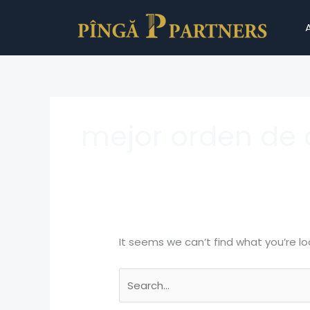
Skip
Search
to
for:
content
mejor orden de 
It seems we can’t find what you’re lo