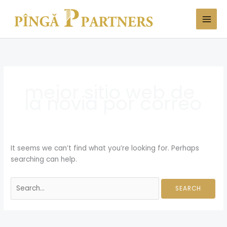
Skip
Search
to
for:
content
mejor sitio web de
la novia por correo
It seems we can’t find what you’re looking for. Perhaps
searching can help.