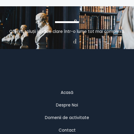
Oferim soluții juridice clare într-o lume tot mai complexă.
Acasă
Despre Noi
Domenii de activitate
Contact