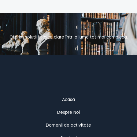
Oferim soluții juridice clare într-o lume tot mai complexă.
Acasă
Despre Noi
Domenii de activitate