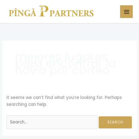
Skip
Search
to
for:
content
mejores lugares
para encontrar la
novia por correo
It seems we can’t find what you’re looking for. Perhaps
searching can help.