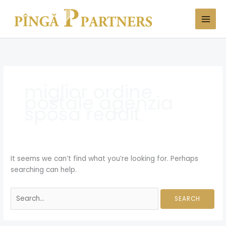
Skip
Search
to
for:
content
miglior ordine
postale agenzia
sposa reddit
It seems we can’t find what you’re looking for. Perhaps
searching can help.