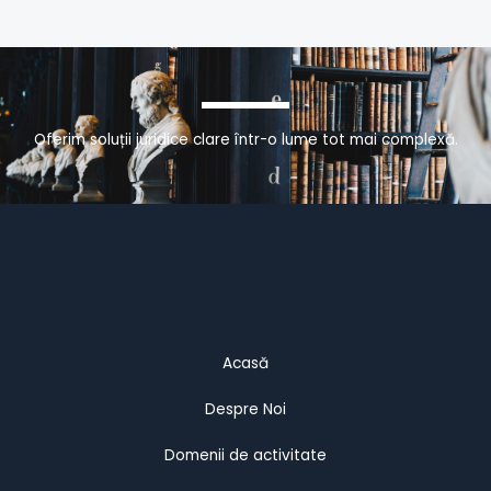
Oferim soluții juridice clare într-o lume tot mai complexă.
Acasă
Despre Noi
Domenii de activitate