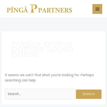
Skip
Search
to
for:
content
miglior ordine
postale sposa
paese
It seems we can’t find what you’re looking for. Perhaps
searching can help.