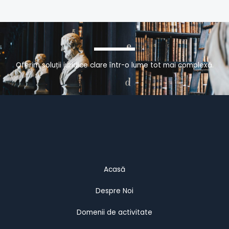
Oferim soluții juridice clare într-o lume tot mai complexă.
Acasă
Despre Noi
Domenii de activitate