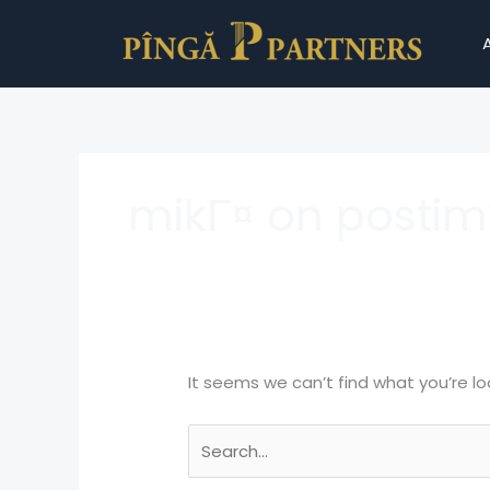
Skip
Search
to
for:
content
mikГ¤ on postim
It seems we can’t find what you’re lo