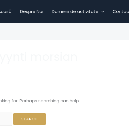
Acasă
Despre Noi
Domenii de activitate
Contac
yynti morsian
oking for. Perhaps searching can help.