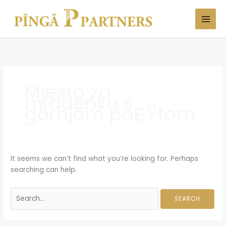
Skip
Search
to
for:
content
Mjesto za
mladenku s
gornjom poЕЎtom
It seems we can’t find what you’re looking for. Perhaps
searching can help.