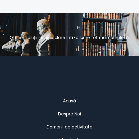
Oferim soluții juridice clare într-o lume tot mai complexă.
Acasă
Despre Noi
Domenii de activitate