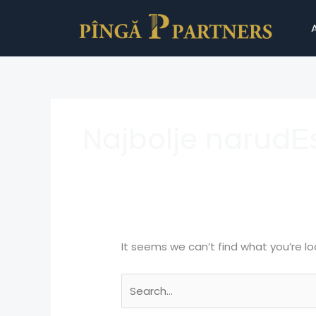
Skip
Search
to
for:
content
Najbolje narudЕ
It seems we can’t find what you’re lo