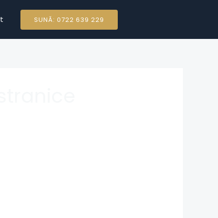
t
SUNĂ: 0722 639 229
stranice