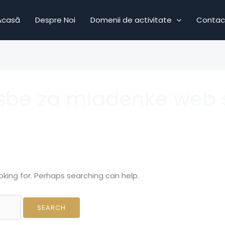
Acasă
Despre Noi
Domenii de activitate
Contac
ѕbe za mladenke web 
oking for. Perhaps searching can help.