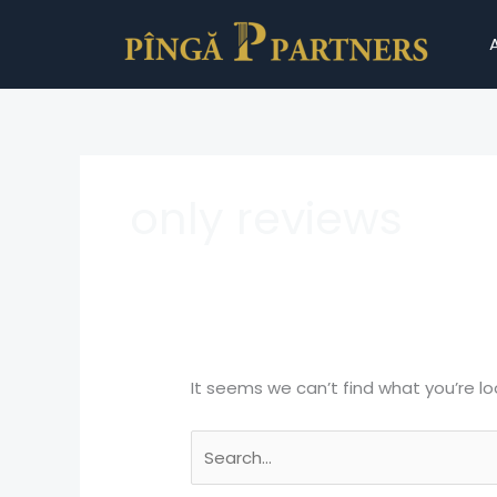
Skip
Search
to
for:
content
only reviews
It seems we can’t find what you’re lo