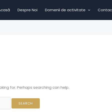
Acasă
Despre Noi
Domenii de activitate
Contac
oking for. Perhaps searching can help.