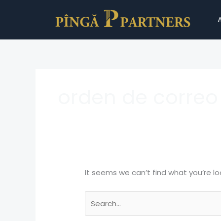
Skip
Search
to
for:
content
orden de correo 
It seems we can’t find what you’re lo