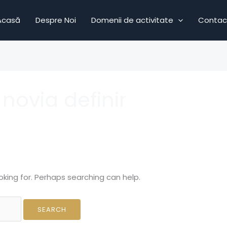
Acasă
Despre Noi
Domenii de activitate
Contac
novia definir
oking for. Perhaps searching can help.