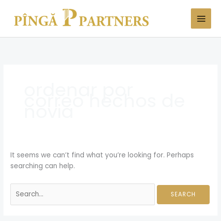
Skip
Search
to
for:
content
ordenar por
correo hechos de
novia
It seems we can’t find what you’re looking for. Perhaps
searching can help.