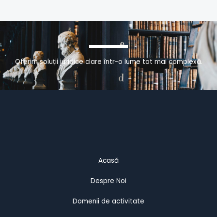
Oferim soluții juridice clare într-o lume tot mai complexă.
Acasă
Despre Noi
Domenii de activitate