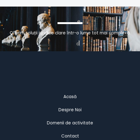
Oferim soluții juridice clare într-o lume tot mai complexă.
Acasă
Despre Noi
Domenii de activitate
Contact