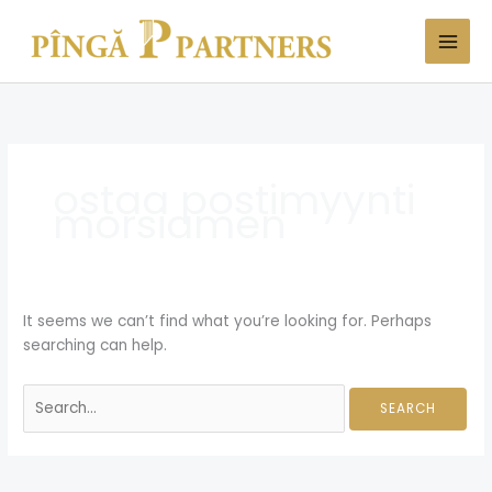
Skip
Search
to
for:
content
ostaa postimyynti
morsiamen
It seems we can’t find what you’re looking for. Perhaps
searching can help.