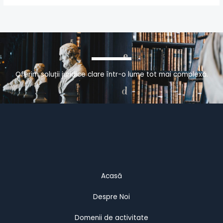
Oferim soluții juridice clare într-o lume tot mai complexă.
Acasă
Despre Noi
Domenii de activitate