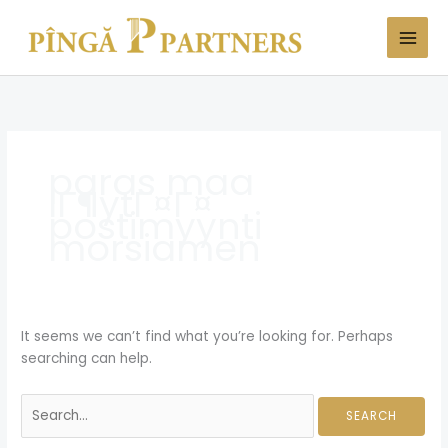
Skip
Search
to
for:
content
paras maa
lГ¶ytГ¤Г¤
postimyynti
morsiamen
It seems we can’t find what you’re looking for. Perhaps
searching can help.