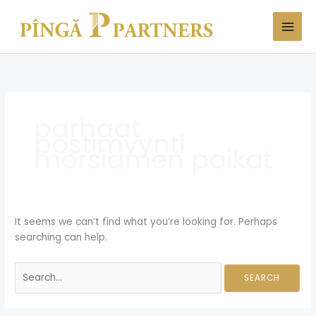
Skip
Search
to
for:
content
parhaat
postimyynti
morsiamen paikat
It seems we can’t find what you’re looking for. Perhaps
searching can help.