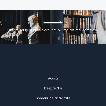
Oferim soluții juridice clare într-o lume tot mai complexă.
Acasă
Despre Noi
Domenii de activitate