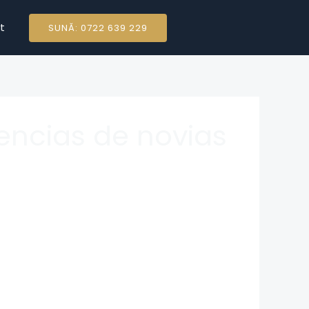
t
SUNĂ: 0722 639 229
encias de novias