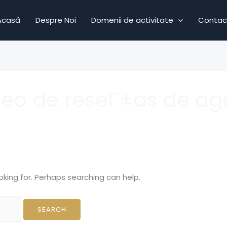
Acasă
Despre Noi
Domenii de activitate
Contac
reo de reseГ±as de ag
oking for. Perhaps searching can help.