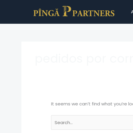
Skip
Search
to
for:
content
pedidos por cor
It seems we can’t find what you’re lo