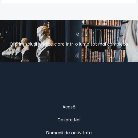
Oferim soluții juridice clare într-o lume tot mai complexă.
Acasă
Despre Noi
Domenii de activitate