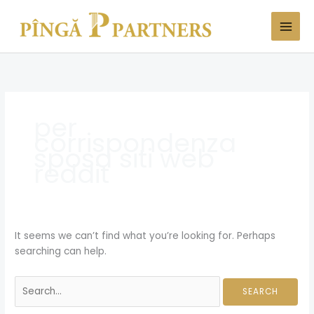
Skip
Search
to
for:
content
per
corrispondenza
sposa siti web
reddit
It seems we can’t find what you’re looking for. Perhaps
searching can help.