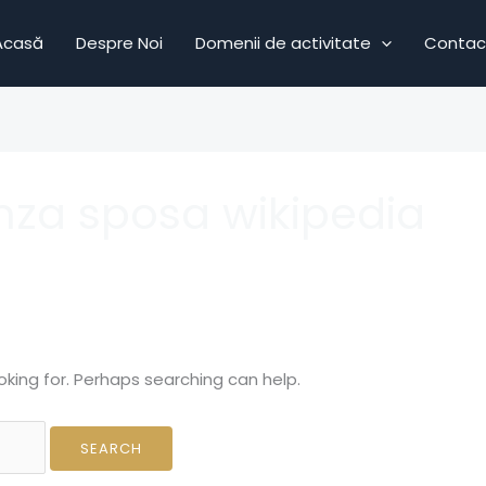
Acasă
Despre Noi
Domenii de activitate
Contac
nza sposa wikipedia
oking for. Perhaps searching can help.