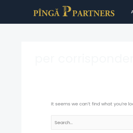
Skip
Search
to
for:
content
per corrisponde
It seems we can’t find what you’re lo