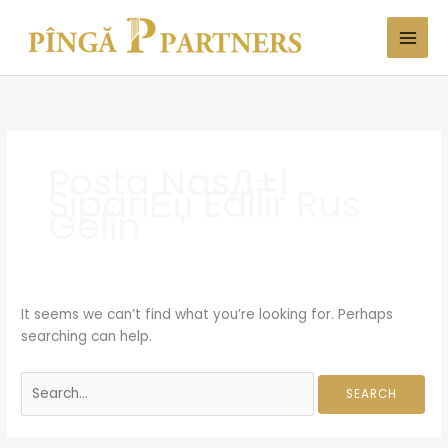
Skip
Search
to
for:
content
Posta NasД±l
SipariЕџ Edilir Rus
Gelin
It seems we can’t find what you’re looking for. Perhaps
searching can help.