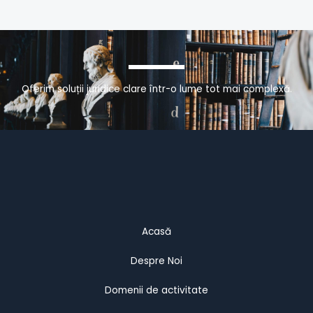
Oferim soluții juridice clare într-o lume tot mai complexă.
Acasă
Despre Noi
Domenii de activitate