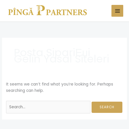
Skip
Search
to
for:
content
Posta SipariЕџi
Gelin Yasal Siteleri
It seems we can’t find what you’re looking for. Perhaps
searching can help.