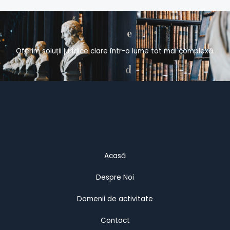
Oferim soluții juridice clare într-o lume tot mai complexă.
Acasă
Despre Noi
Domenii de activitate
Contact