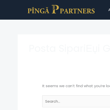
Skip
Search
to
for:
content
Posta SipariЕџi 
It seems we can’t find what you’re lo