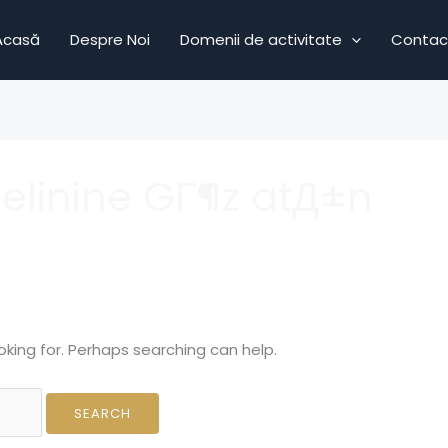
Acasă
Despre Noi
Domenii de activitate
Contac
Gelinine GГ¶z atД±n
oking for. Perhaps searching can help.