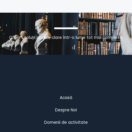
Oferim soluții juridice clare într-o lume tot mai complexă.
Acasă
Despre Noi
Domenii de activitate