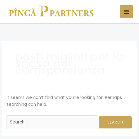
Skip
Search
to
for:
content
posti migliori per la
sposa per
corrispondenza
It seems we can’t find what you’re looking for. Perhaps
searching can help.