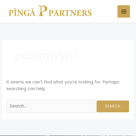
Skip
Search
to
for:
content
postimyynti
It seems we can’t find what you’re looking for. Perhaps
searching can help.