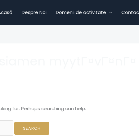
Acasă
Despre Noi
Domenii de activitate
Contac
rsiamen myytГ¤vГ¤nГ¤
oking for. Perhaps searching can help.