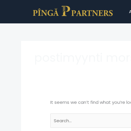
Skip
Search
to
for:
content
postimyynti mo
It seems we can’t find what you’re lo