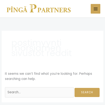
Skip
Search
to
for:
content
postimyynti
morsiamen
sivustot reddit
It seems we can’t find what you’re looking for. Perhaps
searching can help.