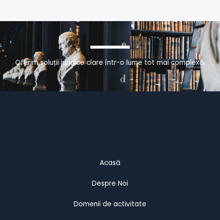
Oferim soluții juridice clare într-o lume tot mai complexă.
Acasă
Despre Noi
Domenii de activitate