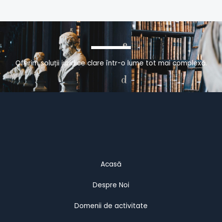
Oferim soluții juridice clare într-o lume tot mai complexă.
Acasă
Despre Noi
Domenii de activitate