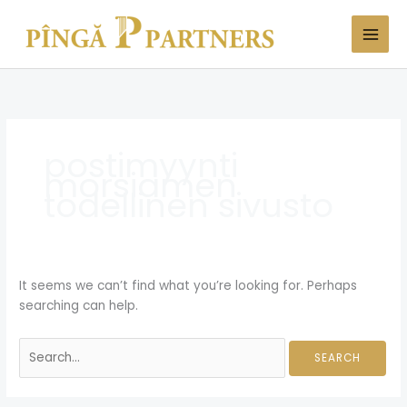
Skip
Search
to
for:
content
postimyynti
morsiamen
todellinen sivusto
It seems we can’t find what you’re looking for. Perhaps
searching can help.