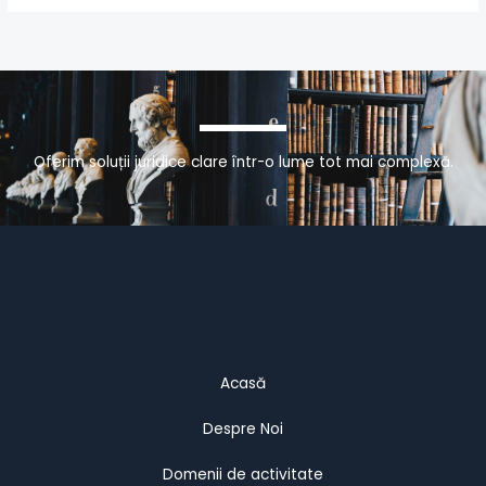
Oferim soluții juridice clare într-o lume tot mai complexă.
Acasă
Despre Noi
Domenii de activitate