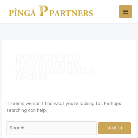
Skip
Search
to
for:
content
postimyynti
morsiamen
verkkosivustot
reddit
It seems we can’t find what you’re looking for. Perhaps
searching can help.