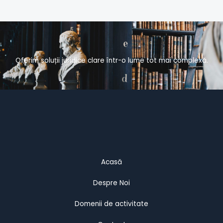
Oferim soluții juridice clare într-o lume tot mai complexă.
Acasă
Despre Noi
Domenii de activitate