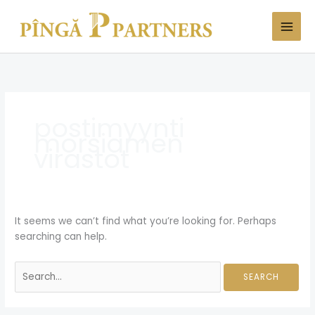
Skip
Search
to
for:
content
postimyynti
morsiamen
virastot
It seems we can’t find what you’re looking for. Perhaps
searching can help.