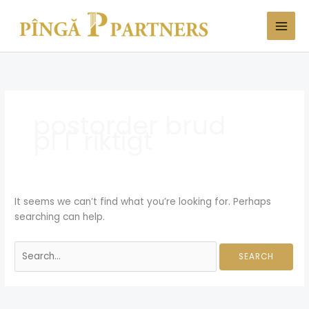
Skip
Search
to
for:
content
postorder brud
pГҐ riktigt
It seems we can’t find what you’re looking for. Perhaps
searching can help.