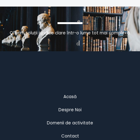
Oferim soluții juridice clare într-o lume tot mai complexă.
Acasă
Despre Noi
Domenii de activitate
Contact