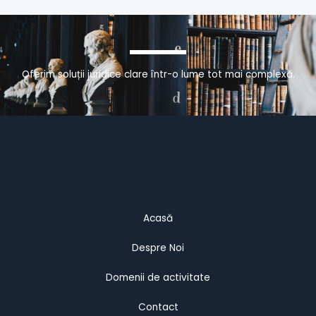
Oferim soluții juridice clare într-o lume tot mai complexă.
Acasă
Despre Noi
Domenii de activitate
Contact