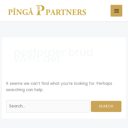
Skip
Search
to
for:
content
postorder brud
vÃ¤rt det
It seems we can’t find what you’re looking for. Perhaps
searching can help.