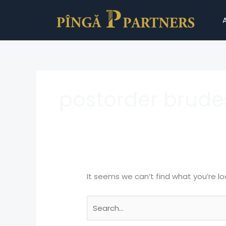
Skip
Search
to
for:
content
postorder brudes
It seems we can’t find what you’re lo