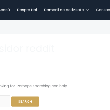
Acasă
Despre Noi
Domenii de activitate
Contac
idor reddit
oking for. Perhaps searching can help.