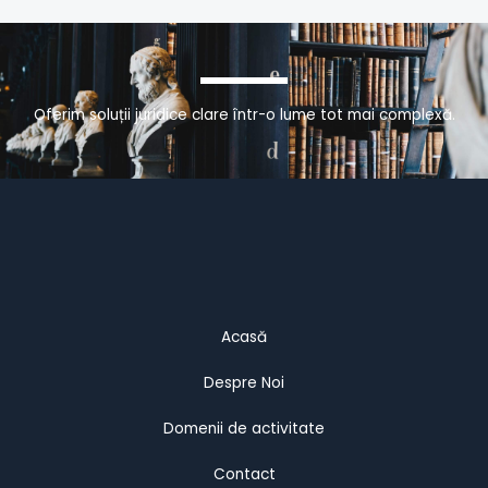
Oferim soluții juridice clare într-o lume tot mai complexă.
Acasă
Despre Noi
Domenii de activitate
Contact