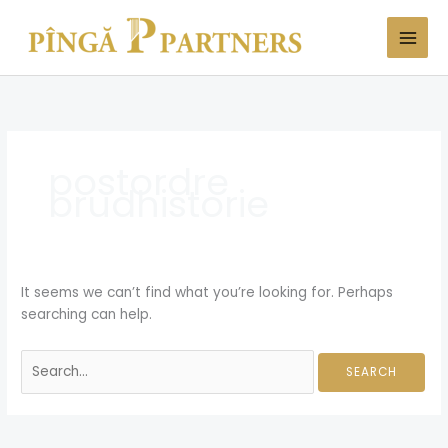
Skip
Search
to
for:
content
postordre
brudhistorie
It seems we can’t find what you’re looking for. Perhaps
searching can help.