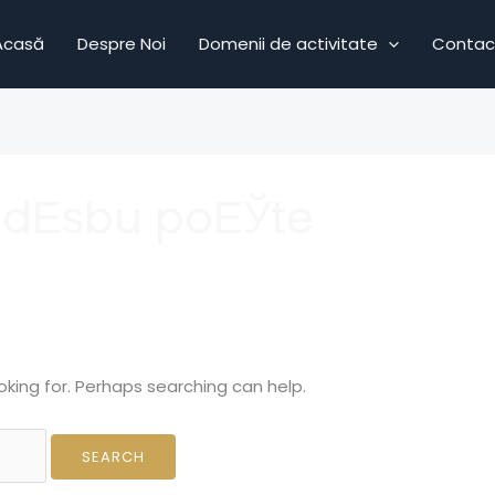
Acasă
Despre Noi
Domenii de activitate
Contac
udЕѕbu poЕЎte
oking for. Perhaps searching can help.