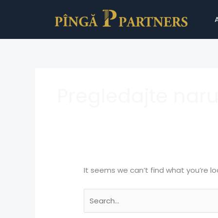
Skip
Search
to
for:
content
Pregledajte nar
It seems we can’t find what you’re lo