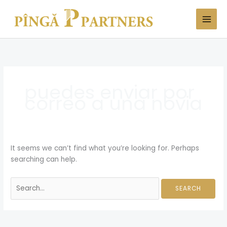
Skip
Search
to
for:
content
puedes enviar por
correo a una novia
It seems we can’t find what you’re looking for. Perhaps
searching can help.