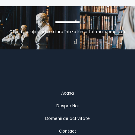
Oferim soluții juridice clare într-o lume tot mai complexă.
Acasă
Despre Noi
Domenii de activitate
Contact