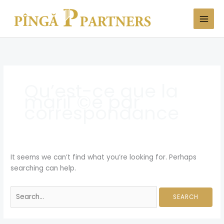
Skip
Search
to
for:
content
Qu’est-ce que la
mariГ©e par
correspondance
It seems we can’t find what you’re looking for. Perhaps
searching can help.