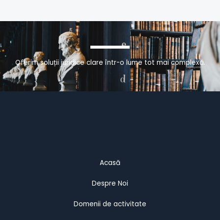
Oferim soluții juridice clare într-o lume tot mai complexă.
Acasă
Despre Noi
Domenii de activitate