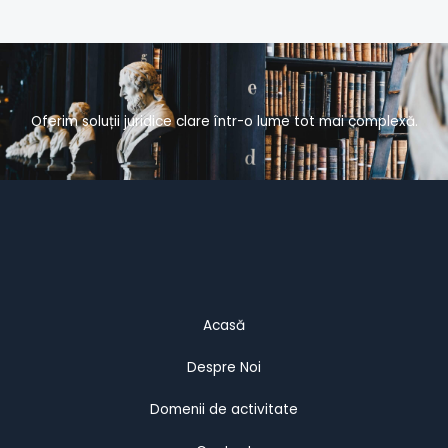
Oferim soluții juridice clare într-o lume tot mai complexă.
Acasă
Despre Noi
Domenii de activitate