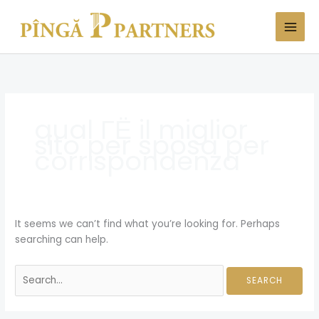
Skip
Search
to
for:
content
qual ГЁ il miglior
sito per sposa per
corrispondenza
It seems we can’t find what you’re looking for. Perhaps
searching can help.